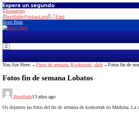
Espere un segundo
Skip
Instagram
to
berribide@eskaut.org
-
Find
content
Berri Bide
You Are Here:
→
Fines de semana
,
Koskorrak
,
slide
→
Fotos fin de s
Fotos fin de semana Lobatos
Berribide
13 años ago
Os dejamos las fotos del fin de semana de koskorrak en Markina. La ni