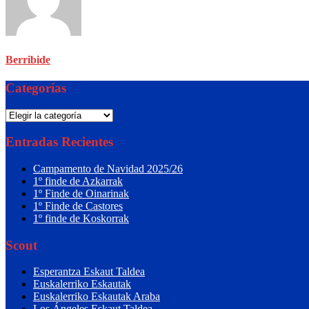
Berribide
Categorías
Categorías
Entradas Recientes
Campamento de Navidad 2025/26
1º finde de Azkarrak
1º Finde de Oinarinak
1º Finde de Castores
1º finde de Koskorrak
Scout
Esperantza Eskaut Taldea
Euskalerriko Eskautak
Euskalerriko Eskautak Araba
Los Ángeles Eskaut Taldea