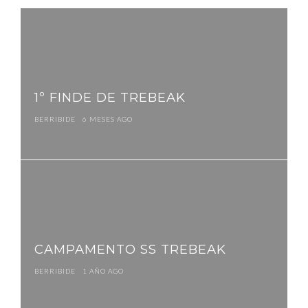
Navegación
de
entradas
1º FINDE DE TREBEAK
BERRIBIDE
6 MESES AGO
CAMPAMENTO SS TREBEAK
BERRIBIDE
1 AÑO AGO