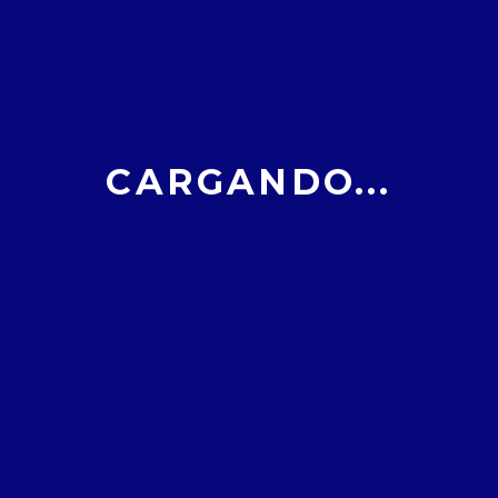
En este link de aquí os dejamos las demás
fotografías:
https://www.flickr.com/photos/153732632@N0
7/with/51696604070/
CARGANDO...
SHARE THIS ARTICLE :
Posted in:
Sin categoría
Leave a comment
Berribide