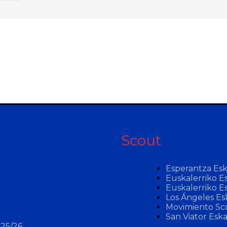
Scout
Esperantza Es
Euskalerriko E
Euskalerriko E
Los Ángeles Es
Movimiento Sco
San Viator Esk
25/26