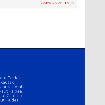
Leave a comment
kaut Taldea
skautak
skautak Araba
kaut Taldea
ut Católico
aut Taldea