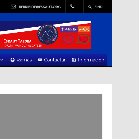
BERRIBIDE@ESKAUT.ORG
-
FIND
Ramas
Contactar
Información