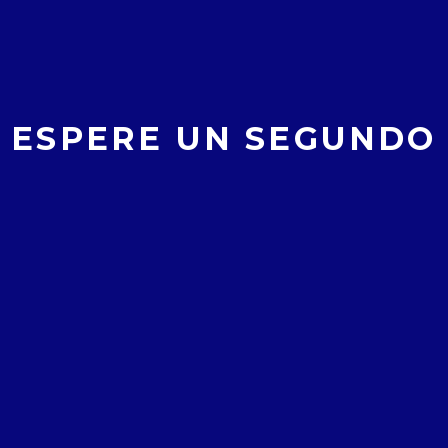
colaborar en esta causa con los más pobres.
SHARE THIS ARTICLE :
ESPERE UN SEGUNDO
Posted in:
Actividades especiales
MERCADILLO
PARROQUIA
PERÚ
SANTA CLARA
SOLIDARIO
ZABALGANA
Leave a comment
Berribide