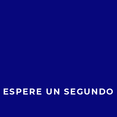
NTO VERANO IZA
BERRIBIDE
3 AÑOS AGO
NTO VERANO IZARRA 2023
 verano 2023.
Verano Izarra 2023
ESPERE UN SEGUNDO