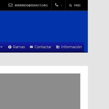
BERRIBIDE@ESKAUT.ORG
-
FIND
Ramas
Contactar
Información