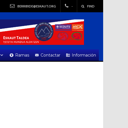
BERRIBIDE@ESKAUT.ORG
-
FIND
Ramas
Contactar
Información