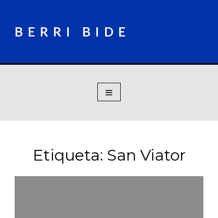
Skip
to
content
BERRI BIDE
Etiqueta:
San Viator
Navegación
de
entradas