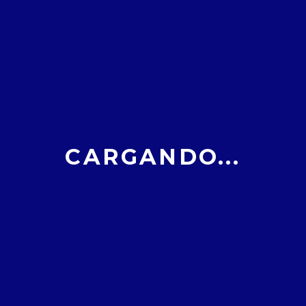
COMIENZA VUESTRA BUSQUEDA
poder descubrir una de las leyendas ya olvidadas de nu
ro. ¡Buena suerte!
 el famoso parque del Prado, se conocieron dos jóvenes
CARGANDO...
e fragmento de la leyenda se hayan en las siguientes co