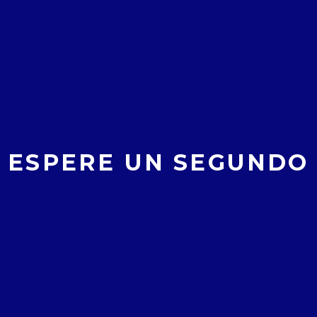
COMIENZA VUESTRA BUSQUEDA
poder descubrir una de las leyendas ya olvidadas de nu
ro. ¡Buena suerte!
n el famoso parque del Prado, se conocieron dos jóvene
ESPERE UN SEGUNDO
e fragmento de la leyenda se hayan en las siguientes co